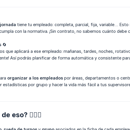
 jornada
tiene tu empleado: completa, parcial, fija, variable… Est
cumpla con la normativa. ¡Sin contrato, no sabemos cuánto debe c
s
🔄
nos que aplicará a ese empleado: mañanas, tardes, noches, rotativ
ente! Así podrás planificar de forma automática y consistente para
para
organizar a los empleados
por áreas, departamentos o centro
 estadísticas por grupo y hacer la vida más fácil a tus supervisore
e eso? 🧙‍♂️✨
o
,
rueda de turnos
y
grupo
asociados en la ficha de cada emple