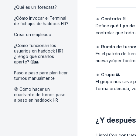
¿Qué es un forecast?
¿Cómo invocar el Terminal
🔹
Contrato
📄
de fichajes de haddock HR?
Define
qué tipo de
controlar que todo 
Crear un empleado
¿Cómo funcionan los
🔹
Rueda de turno
usuarios en haddock HR?
Es el patrón de tur
¿Tengo que crearlos
nueva ¡súper fácilm
aparte? 🤔👥
Paso a paso para planificar
🔹
Grupo
👥
turnos manualmente
El grupo nos sirve 
forma ordenada, ver
🧭 Cómo hacer un
cuadrante de turnos paso
a paso en haddock HR
¿Y después d
¡Listo! Con
contrat