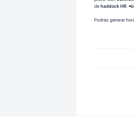
de
haddock HR
. 📲
Podrás generar hora