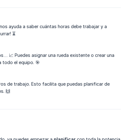
o nos ayuda a saber cuántas horas debe trabajar y a
urrar! ⏳
os… 📈 Puedes asignar una rueda existente o crear una
 todo el equipo. 🎯
s de trabajo. Esto facilita que puedas planificar de
s. 🙌
ado, ya puedes empezar a
planificar
con toda la potencia