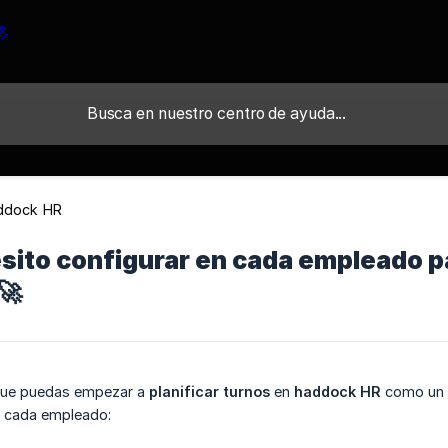
ddock HR
ito configurar en cada empleado pa
🚀
a que puedas empezar a
planificar turnos
en
haddock HR
como un a
e cada empleado: