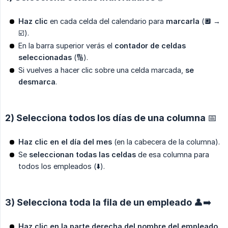
Haz clic
en cada celda del calendario para
marcarla
(🔲 →
☑️).
En la barra superior verás el
contador de celdas 
seleccionadas
(🔢).
Si vuelves a hacer clic sobre una celda marcada,
se 
desmarca
.
2) Selecciona todos los días de una columna 📅
Haz clic en el día del mes
(en la cabecera de la columna).
Se
seleccionan todas las celdas
de esa columna para
todos los empleados (⬇️).
3) Selecciona toda la fila de un empleado 👤➡️
Haz clic en la parte derecha del nombre del empleado
.