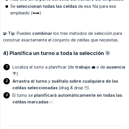
Se
seleccionan todas las celdas
de esa fila para ese
empleado (⬅️➡️).
🧩
Tip
: Puedes
combinar
los tres métodos de selección para
construir exactamente el conjunto de celdas que necesitas.
4) Planifica un turno a toda la selección 🎯
Localiza el turno a planificar (de
trabajo
💼 o de
ausencia
🌴).
Arrastra el turno
y
suéltalo sobre cualquiera de las 
celdas seleccionadas
(drag & drop 🖱️).
El turno se
planificará automáticamente en todas las 
celdas marcadas
✅.