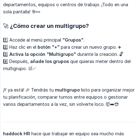
departamentos, equipos o centros de trabajo. ¡Todo en una
sola pantalla! 🎯👀
🚀 ¿Cómo crear un multigrupo?
1️⃣ Accede al menú principal
"Grupos"
.
2️⃣ Haz clic en el
botón "+"
para crear un nuevo grupo. ➕
3️⃣
Activa la opción "Multigrupo"
durante la creación. 🔓
4️⃣ Después,
añade los grupos
que quieras meter dentro del
multigrupo. 🛒✅
¡Y ya está! 🎉 Tendrás tu
multigrupo
listo para organizar mejor
tu planificación, comparar turnos entre equipos o gestionar
varios departamentos a la vez, sin volverte loco. 🤯➡️😎
haddock HR
hace que trabajar en equipo sea mucho más