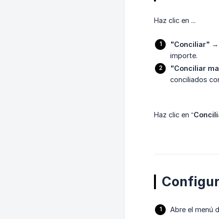
Haz clic en ...
"Conciliar"
→ 
importe.
"Conciliar m
conciliados co
Haz clic en “
Concil
Configur
Abre el menú d