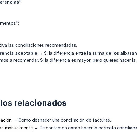
ferencias
".
umentos":
tiva las conciliaciones recomendadas.
erencia aceptable
→ Si la diferencia entre
la suma de los albarane
mos a recomendar. Si la diferencia es mayor, pero quieres hacer la 
ulos relacionados
iación
→ Cómo deshacer una conciliación de facturas.
ras manualmente
→ Te contamos cómo hacer la correcta conciliación