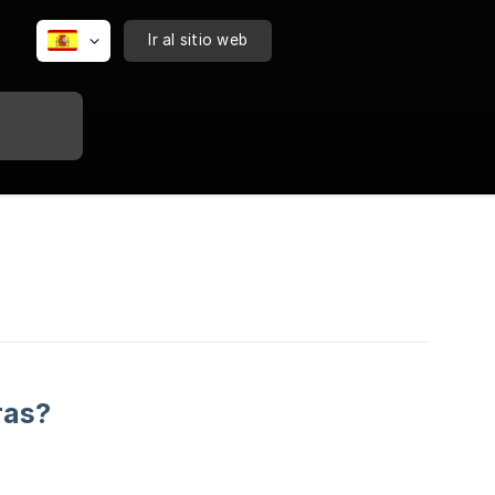
Ir al sitio web
ras?