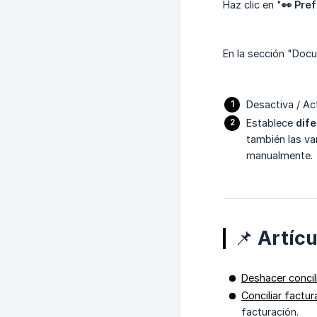
Haz clic en "
👀 Pre
En la sección "Doc
Desactiva / Ac
Establece
dif
también las va
manualmente.
📌 Artíc
Deshacer concil
Conciliar factu
facturación.