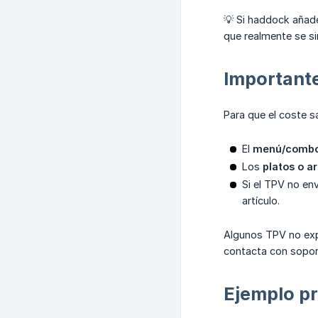
💡 Si haddock añade
que realmente se si
Important
Para que el coste 
El
menú/combo
Los
platos o ar
Si el TPV no en
artículo.
Algunos TPV no exp
contacta con sopor
Ejemplo pr