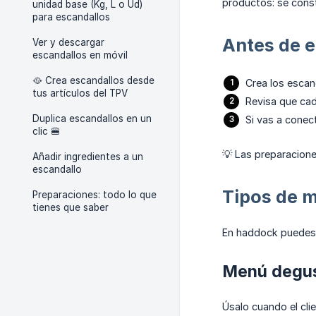
productos: se const
unidad base (Kg, L o Ud)
para escandallos
Antes de 
Ver y descargar
escandallos en móvil
🥘 Crea escandallos desde
Crea los escan
tus artículos del TPV
Revisa que cad
Duplica escandallos en un
Si vas a conec
clic 🍔
💡 Las preparacione
Añadir ingredientes a un
escandallo
Tipos de 
Preparaciones: todo lo que
tienes que saber
En haddock puedes 
Menú degu
Úsalo cuando el clie