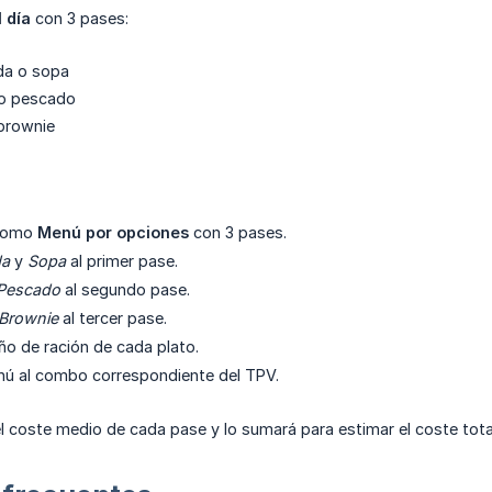
 día
con 3 pases:
da o sopa
 o pescado
 brownie
 como
Menú por opciones
con 3 pases.
da
y
Sopa
al primer pase.
Pescado
al segundo pase.
Brownie
al tercer pase.
ño de ración de cada plato.
nú al combo correspondiente del TPV.
l coste medio de cada pase y lo sumará para estimar el coste tota