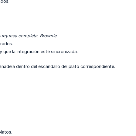
ados.
rguesa completa
,
Brownie
.
urados.
 que la integración esté sincronizada.
ñádela dentro del escandallo del plato correspondiente.
platos.