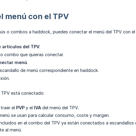
el menú con el TPV
nús o combos a haddock, puedes conectar el menú del TPV con el
de
artículos del TPV
.
 o combo que quieras conectar.
nectar menú
.
escandallo de menú correspondiente en haddock.
xión.
 TPV está conectado:
traer el
PVP
y el
IVA
del menú del TPV.
menú se usan para calcular consumo, coste y margen.
s incluidos en el combo del TPV ya están conectados a escandallos
e al menú.