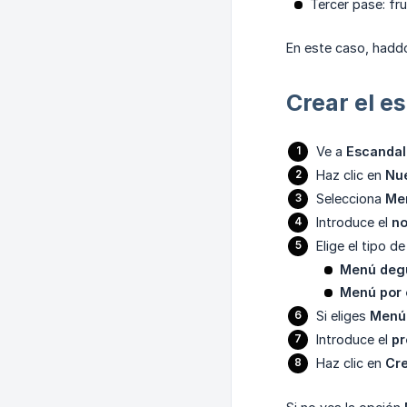
Tercer pase: fru
En este caso, haddo
Crear el e
Ve a
Escandal
Haz clic en
Nu
Selecciona
Me
Introduce el
no
Elige el tipo d
Menú deg
Menú por 
Si eliges
Menú 
Introduce el
pr
Haz clic en
Cr