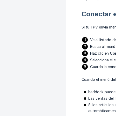
Conectar 
Si tu TPV envía me
Ve al listado 
Busca el menú
Haz clic en
Co
Selecciona el 
Guarda la cone
Cuando el menú del
haddock puede 
Las ventas del 
Si los artículo
automáticament