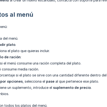
Menú
al crear un nuevo escandallo, contacta con soporte para revis
tos al menú
menú:
ha del menú.
dir plato
.
ona el plato que quieras incluir.
o de ración
:
si el menú consume una ración completa del plato.
i consume media ración.
rcentaje si el plato se sirve con una cantidad diferente dentro de
por opciones
, selecciona el
pase
al que pertenece ese plato.
tiene un suplemento, introduce el
suplemento de precio
.
mbios.
on todos los platos del menú.