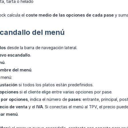
ta, tarta o helado
ck calcula el
coste medio de las opciones de cada pase
y suma
scandallo del menú
los
desde la barra de navegación lateral.
evo escandallo
.
nú
.
mbre del menú
.
e menú:
ustación
si todos los platos están predefinidos.
opciones
si el cliente elige entre varias opciones por pase.
por opciones
, indica el número de
pases
: entrante, principal, post
ecio de venta
y el
IVA
. Si conectas el menú al TPV, el precio puede
ear menú
.