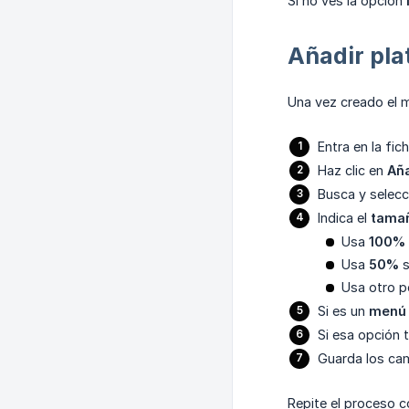
Si no ves la opción
Añadir pla
Una vez creado el 
Entra en la fic
Haz clic en
Aña
Busca y selecci
Indica el
tamañ
Usa
100%
Usa
50%
s
Usa otro po
Si es un
menú 
Si esa opción 
Guarda los ca
Repite el proceso c