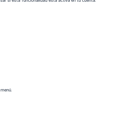
ar si esta funcionalidad está activa en tu cuenta.
l menú.