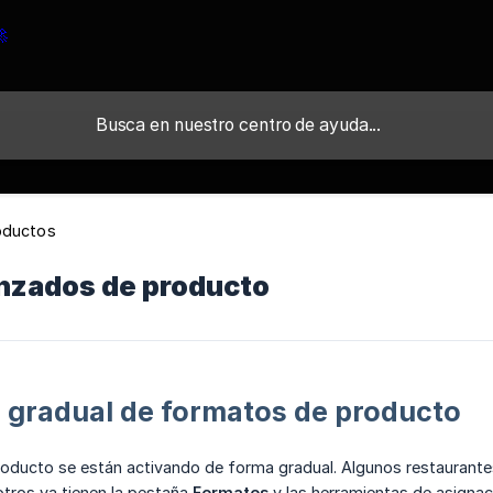
oductos
anzados de producto
 gradual de formatos de producto
oducto se están activando de forma gradual. Algunos restaurante
tros ya tienen la pestaña
Formatos
y las herramientas de asignac