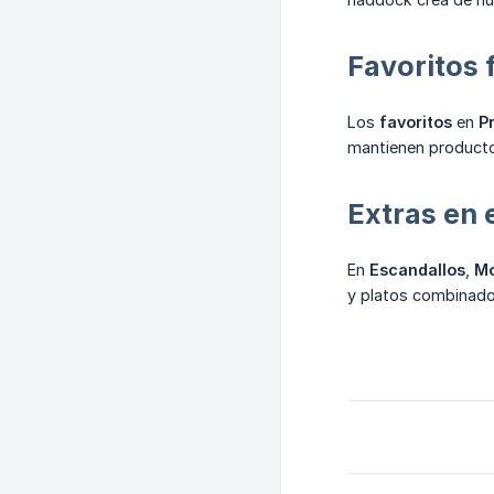
Favoritos 
Los
favoritos
en
P
mantienen productos
Extras en 
En
Escandallos
,
Mo
y platos combinado