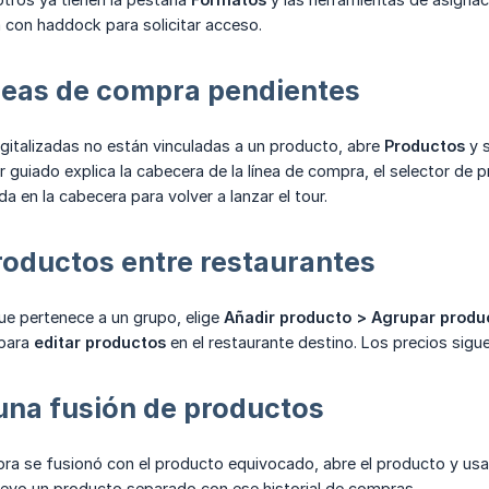
 con haddock para solicitar acceso.
neas de compra pendientes
igitalizadas no están vinculadas a un producto, abre
Productos
y s
ur guiado explica la cabecera de la línea de compra, el selector de 
a en la cabecera para volver a lanzar el tour.
oductos entre restaurantes
ue pertenece a un grupo, elige
Añadir producto > Agrupar produ
 para
editar productos
en el restaurante destino. Los precios sigu
una fusión de productos
pra se fusionó con el producto equivocado, abre el producto y us
evo un producto separado con ese historial de compras.