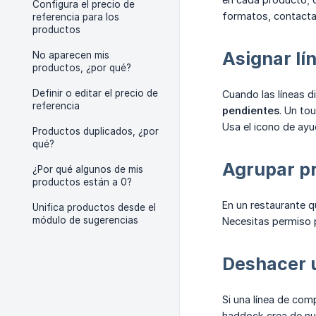
Configura el precio de
formatos, contacta
referencia para los
productos
Asignar lí
No aparecen mis
productos, ¿por qué?
Definir o editar el precio de
Cuando las líneas d
referencia
pendientes
. Un to
Usa el icono de ayud
Productos duplicados, ¿por
qué?
Agrupar pr
¿Por qué algunos de mis
productos están a 0?
En un restaurante q
Unifica productos desde el
módulo de sugerencias
Necesitas permiso
Deshacer 
Si una línea de com
haddock crea de nu