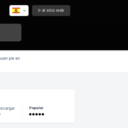
Ir al sitio web
buen pie en
Popular
escargar
u
ceso