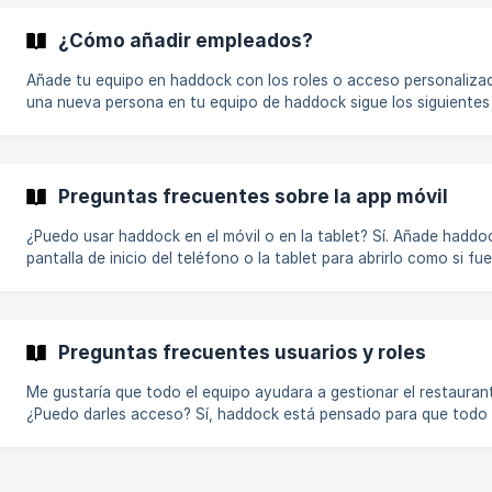
directo en la pantalla de inicio de tu dispositivo: iPhone (Safari) Android
(Google Chrome) 📱iPhone Abre Safari. Escribe "web.haddock.app" en la
¿Cómo añadir empleados?
barra de búsqueda
Añade tu equipo en haddock con los roles o acceso personalizado: Para añ
una nueva persona en tu equipo de haddock sigue los siguientes pasos: 
Desde el menú del restaurante Haz clic en el nombre del restaurante para abrir el
menú del restaurante (esquina superior izquierda) []
(https://downloads.intercomcdn.com/i/o/650540717/690b2bbd
Preguntas frecuentes sobre la app móvil
¿Puedo usar haddock en el móvil o en la tablet? Sí. Añade haddock a la
pantalla de inicio del teléfono o la tablet para abrirlo como si fu
app. Aquí te explicamos cómo hacerlo. ¿Puedo subir documentos desde
el móvil? Sí, puedes subirlos en PDF o haciendo una foto. Aquí tienes el
paso a paso. ¿Puedo crear escandal
Preguntas frecuentes usuarios y roles
Me gustaría que todo el equipo ayudara a gestionar el restauran
¿Puedo darles acceso? Sí, haddock está pensado para que todo el
equipo participe en mejorar la gestión del negocio. Invita al chef,
camarero, gestor… todos los perfiles que puedan ayudar a aume
eficiencia del restaurante. ¿Cómo funciona el multirol? ¿Qué puede