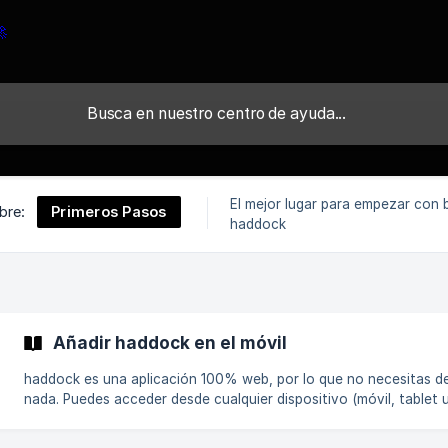
El mejor lugar para empezar con 
Primeros Pasos
bre:
haddock
Añadir haddock en el móvil
haddock es una aplicación 100% web, por lo que no necesitas d
nada. Puedes acceder desde cualquier dispositivo (móvil, tablet 
ordenador) directamente desde tu navegador. 💡 Consejo: Para tener
acceso rápido desde tu móvil, puedes añadir la página como ac