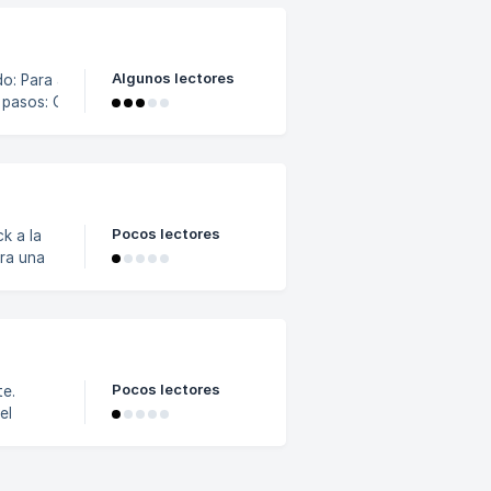
Algunos lectores
adir
Opción 1:
e8c8faba46dd45f5
Pocos lectores
era una
Pocos lectores
te.
ntar la